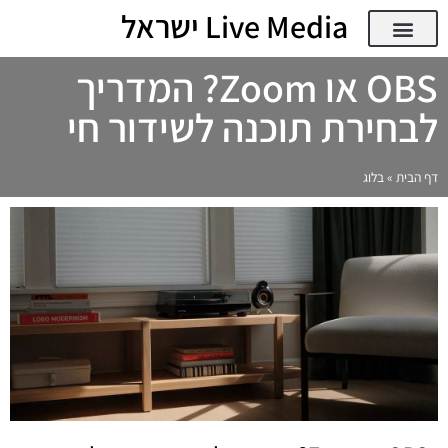
Live Media ישראל
AI ודיגיטל
אודות Live Media ישראל
Live Media ישראל – מגזין דיגיטל, AI וטכנולוגיה
OBS או Zoom? המדריך
לבחירת תוכנה לשידור חי
דף הבית
»
בלוג