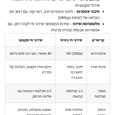
שידור מקצועיות
חיבור אינטרנט
– חיבור אינטרנט יציב, רצוי קווי, עם רוחב פס
העלאה של לפחות 10Mbps
פלטפורמת שידור
– שירות המאפשר שידור חי לקהל רחב, עם
אפשרויות אבטחה וצפייה פרטית
קריטריון
שידור חי בסיסי
שידור חי מקצועי
איכות וידאו
HD (1080p)
4K אפשרי, עם ריבוי זוויות צילום
איכות אודיו
חיבור בסיסי
מיקס אודיו מקצועי, הקלטת קול
למערכת
נפרדת
ההגברה
מספר
1-2 מצלמות
3-5 מצלמות רובוטיות עם
מצלמות
קבועות
שליטה מרחוק
יכולות
החלפת זוויות
תצוגות מפוצלות, כותרות,
עריכה
בסיסית
מעברים מקצועיים