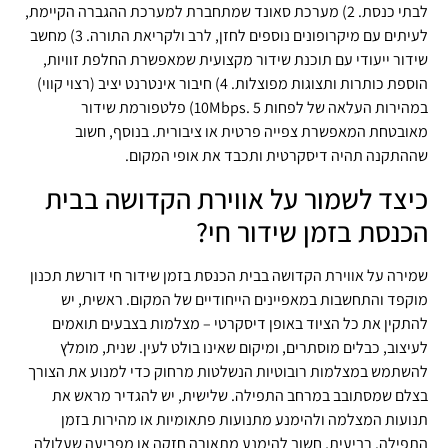
לבתי כנסת. 2) מערכת סאונד שמתחברת למערכת ההגברה הקיימת,
לעיתים עם מיקרופונים נוספים לחזן, לרב ולקריאת התורה. 3) מחשב
שידור ייעודי עם תוכנת שידור מקצועית שמאפשרת החלפת זוויות,
הוספת כותרות ותצוגות מפוצלות. 4) חיבור אינטרנט יציב (רצוי קווי)
במהירות העלאה של לפחות 10Mbps. 5) פלטפורמת שידור
מאובטחת המאפשרת צפייה פרטית או ציבורית. בנוסף, חשוב
שההתקנה תהיה דיסקרטית ותכבד את אופי המקום.
כיצד לשמור על אווירת הקדושה בבית
הכנסת בזמן שידור חי?
שמירה על אווירת הקדושה בבית הכנסת בזמן שידור חי דורשת תכנון
מוקפד והתחשבות במאפיינים הייחודיים של המקום. ראשית, יש
להתקין את כל הציוד באופן דיסקרטי – מצלמות בצבעים תואמים
לעיצוב, כבלים מוסתרים, ומיקום שאינו בולט לעין. שנית, מומלץ
להשתמש במצלמות רובוטיות הנשלטות מרחוק כדי למנוע את הצורך
בצלם שמסתובב במרחב התפילה. שלישית, יש להגדיר מראש את
תנועות המצלמה ולהימנע מתנועות פתאומיות או מהירות בזמן
התפילה. רביעית, חשוב להימנע מתאורה חזקה או מפריעה שעלולה