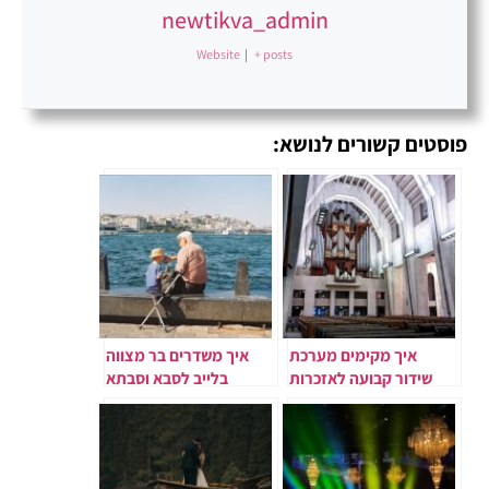
newtikva_admin
Website
|
+ posts
פוסטים קשורים לנושא:
איך מקימים מערכת
איך משדרים בר מצווה
שידור קבועה לאזכרות
בלייב לסבא וסבתא
ותפילות?
בחו”ל?