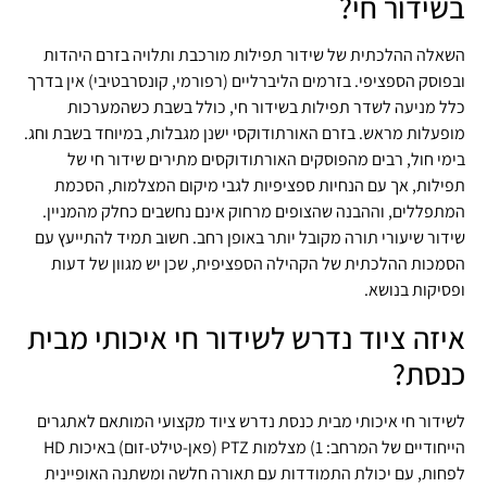
בשידור חי?
השאלה ההלכתית של שידור תפילות מורכבת ותלויה בזרם היהדות
ובפוסק הספציפי. בזרמים הליברליים (רפורמי, קונסרבטיבי) אין בדרך
כלל מניעה לשדר תפילות בשידור חי, כולל בשבת כשהמערכות
מופעלות מראש. בזרם האורתודוקסי ישנן מגבלות, במיוחד בשבת וחג.
בימי חול, רבים מהפוסקים האורתודוקסים מתירים שידור חי של
תפילות, אך עם הנחיות ספציפיות לגבי מיקום המצלמות, הסכמת
המתפללים, וההבנה שהצופים מרחוק אינם נחשבים כחלק מהמניין.
שידור שיעורי תורה מקובל יותר באופן רחב. חשוב תמיד להתייעץ עם
הסמכות ההלכתית של הקהילה הספציפית, שכן יש מגוון של דעות
ופסיקות בנושא.
איזה ציוד נדרש לשידור חי איכותי מבית
כנסת?
לשידור חי איכותי מבית כנסת נדרש ציוד מקצועי המותאם לאתגרים
הייחודיים של המרחב: 1) מצלמות PTZ (פאן-טילט-זום) באיכות HD
לפחות, עם יכולת התמודדות עם תאורה חלשה ומשתנה האופיינית