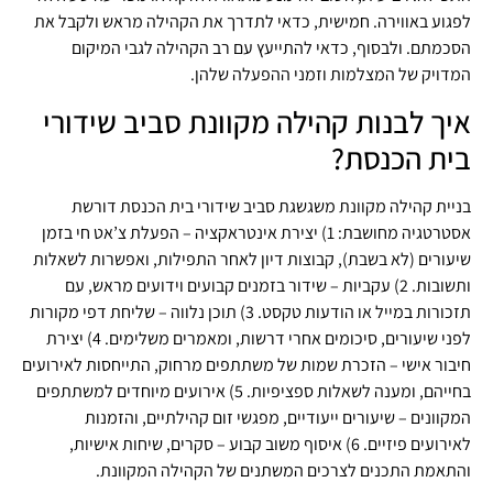
לפגוע באווירה. חמישית, כדאי לתדרך את הקהילה מראש ולקבל את
הסכמתם. ולבסוף, כדאי להתייעץ עם רב הקהילה לגבי המיקום
המדויק של המצלמות וזמני ההפעלה שלהן.
איך לבנות קהילה מקוונת סביב שידורי
בית הכנסת?
בניית קהילה מקוונת משגשגת סביב שידורי בית הכנסת דורשת
אסטרטגיה מחושבת: 1) יצירת אינטראקציה – הפעלת צ’אט חי בזמן
שיעורים (לא בשבת), קבוצות דיון לאחר התפילות, ואפשרות לשאלות
ותשובות. 2) עקביות – שידור בזמנים קבועים וידועים מראש, עם
תזכורות במייל או הודעות טקסט. 3) תוכן נלווה – שליחת דפי מקורות
לפני שיעורים, סיכומים אחרי דרשות, ומאמרים משלימים. 4) יצירת
חיבור אישי – הזכרת שמות של משתתפים מרחוק, התייחסות לאירועים
בחייהם, ומענה לשאלות ספציפיות. 5) אירועים מיוחדים למשתתפים
המקוונים – שיעורים ייעודיים, מפגשי זום קהילתיים, והזמנות
לאירועים פיזיים. 6) איסוף משוב קבוע – סקרים, שיחות אישיות,
והתאמת התכנים לצרכים המשתנים של הקהילה המקוונת.