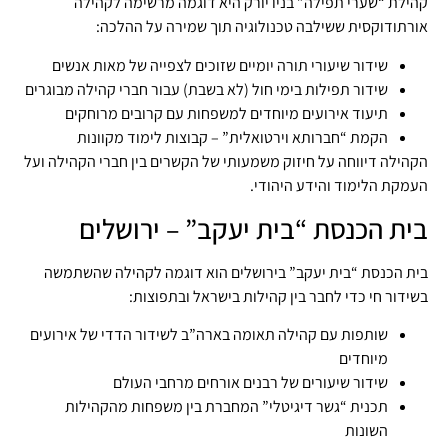
קהילת “שערי תפילה” בניו יורק היא דוגמה מרשימה לקהילה
אורתודוקסית ששילבה טכנולוגיה תוך שמירה על ההלכה:
שידור שיעורי תורה יומיים שזוכים לצפייה של מאות אנשים
שידור תפילות בימי חול (לא בשבת) עבור חברי קהילה מבוגרים
תיעוד אירועים מיוחדים למשפחות עם קרובים מרוחקים
הקמת “חברותא וירטואלית” – קבוצות לימוד מקוונות
הקהילה דיווחה על חיזוק משמעותי של הקשרים בין חברי הקהילה ועל
העמקת הלימוד והידע היהודי.
בית הכנסת “בית יעקב” – ירושלים
בית הכנסת “בית יעקב” בירושלים הוא דוגמה לקהילה שהשתמשה
בשידור חי כדי לחבר בין קהילות בישראל ובתפוצות:
שותפות עם קהילה תאומה בארה”ב לשידור הדדי של אירועים
מיוחדים
שידור שיעורים של רבנים אורחים מרחבי העולם
תכנית “גשר דיגיטלי” המחברת בין משפחות מהקהילות
השונות