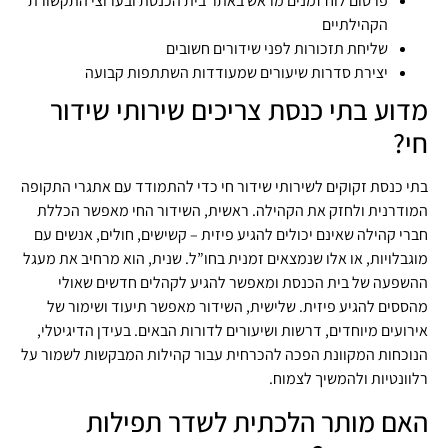
פרסום לוח זמנים מראש באתר בית הכנסת ובערוצי התקשורת
הקהילתיים
שליחת תזכורות לפני שידורים חשובים
יצירת סדרות שיעורים שמעודדות השתתפות קבועה
מדוע בתי כנסת צריכים שירותי שידור
חי?
בתי כנסת זקוקים לשירותי שידור חי כדי להתמודד עם אתגרי התקופה
המודרנית ולחזק את הקהילה. ראשית, השידור החי מאפשר הכללת
חברי קהילה שאינם יכולים להגיע פיזית – קשישים, חולים, אנשים עם
מוגבלויות, או אלו שנמצאים זמנית בחו”ל. שנית, הוא מרחיב את מעגל
ההשפעה של בית הכנסת ומאפשר להגיע לקהלים חדשים שאולי
מהססים להגיע פיזית. שלישית, השידור מאפשר תיעוד ושימור של
אירועים מיוחדים, דרשות ושיעורים לדורות הבאים. בעידן הדיגיטלי,
הנוכחות המקוונת הפכה להכרחית עבור קהילות המבקשות לשמור על
רלוונטיות ולהמשיך לצמוח.
האם מותר הלכתית לשדר תפילות