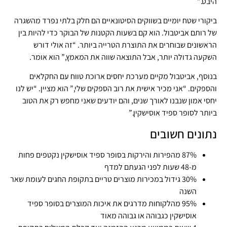
היבט.”
ביקורי שטח יומיים בשווקים הסיטונאיים הם חלק בלתי נפרד מהשגרה
של רותם אביטבול. הוא קם בשעות הקטנות של הבוקר כדי להיות בין
הראשונים שבוחרים את התוצרת הטרייה ביותר. “זה אולי דורש
השקעה גדולה יותר, אבל התוצאה שווה את המאמץ,” הוא אומר.
בנוסף, אביטבול מקיים מערכת יחסים ארוכת טווח עם החקלאים
והספקים. “אני מכיר אישית את רוב הספקים שלי,” הוא מציין. “יש לנו
יחסי אמון שנבנו לאורך שנים, והם יודעים שאני מחפש רק את הטוב
ביותר לסופר ספיד אוסישקין.”
נתונים חשובים
87% מהפירות והירקות בסופר ספיד אוסישקין נקטפים פחות
מ-48 שעות לפני הגעתם למדף
30% גידול במכירות מוצרים טריים בתקופת החגים לעומת שאר
השנה
95% מהלקוחות מדרגים את איכות המוצרים בסופר ספיד
אוסישקין כגבוהה או גבוהה מאוד