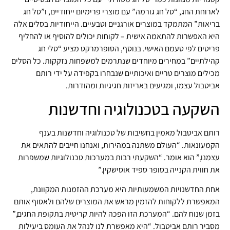
לארוחת החג, “סל חג גורמה” עם מוצרי פרימיום ייחודיים, ו”סל חג
בריאות” המתמקד במוצרים אורגניים וטבעיים. הייחודיות בסלים אלה
היא האפשרות להתאמה אישית – לקוחות יכולים להוסיף או להחליף
פריטים לפי טעמם האישי. בנוסף, הסופרמרקט מציע “סלי חג
קהילתיים” במחירים מיוחדים שנתרמים למשפחות נזקקות. כל הסלים
מכילים מוצרים טריים ואיכותיים שנבחרו בקפידה על ידי רותם
אביטבול עצמו, ומגיעים באריזות חגיגיות ומהודרות.
השקעה בטכנולוגיה וחדשנות
רותם אביטבול מאמין בחשיבות של טכנולוגיה וחדשנות בענף
הקמעונאות. “העולם משתנה במהירות, ואנחנו חייבים להתאים את
עצמנו,” הוא אומר. “השקעתי רבות במערכות טכנולוגיות שמשפרות
את חווית הקנייה בסופר ספיד אוסישקין.”
אחת החדשנויות המשמעותיות היא מערכת ההזמנות המקוונת,
המאפשרת ללקוחות להזמין מראש את המוצרים שלהם ולאסוף אותם
בזמן שנוח להם. “המערכת הזו הפכה להיות קריטית בתקופת החגים,”
מסביר רותם אביטבול. “היא מאפשרת לנו לנהל את העומס ביעילות