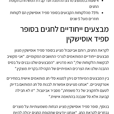
4 שעות בממוצע מרגע ההזמנה ועד קבלת המשלוח בתקופת
החגים
75% מהלקוחות הקבועים בסופר ספיד אוסישקין הם לקוחות
חוזרים מעל 5 שנים
מבצעים ייחודיים לחגים בסופר
ספיד אוסישקין
לקראת החגים, רותם אביטבול מציע בסופר ספיד אוסישקין מגוון
מבצעים ייחודיים המותאמים לצרכי התושבים המקומיים. “אני מקשיב
לבקשות הלקוחות שלי,” הוא מדגיש. “המבצעים שלנו נבנים על בסיס
ההבנה שלנו את הצרכים האמיתיים של הקהילה בקרית מוצקין.”
בין המבצעים המיוחדים ניתן למצוא סלי חג מותאמים אישית במחירים
אטרקטיביים. “אנחנו מציעים אפשרות לבנות סל חג המותאם בדיוק
לטעם ולתקציב של כל משפחה,” מסביר אביטבול. “זו לא חבילה
קבועה אלא סל שנבנה בהתאמה אישית.”
בנוסף, סופר ספיד אוסישקין מציע הנחות משמעותיות על מוצרים
נבחרים לקראת החג. “אנחנו יודעים שתקופת החגים יכולה להיות