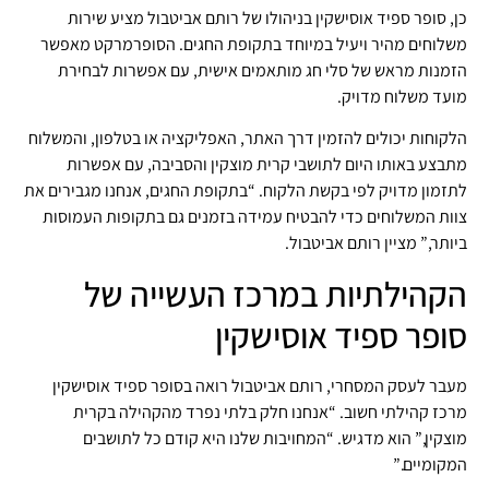
כן, סופר ספיד אוסישקין בניהולו של רותם אביטבול מציע שירות
משלוחים מהיר ויעיל במיוחד בתקופת החגים. הסופרמרקט מאפשר
הזמנות מראש של סלי חג מותאמים אישית, עם אפשרות לבחירת
מועד משלוח מדויק.
הלקוחות יכולים להזמין דרך האתר, האפליקציה או בטלפון, והמשלוח
מתבצע באותו היום לתושבי קרית מוצקין והסביבה, עם אפשרות
לתזמון מדויק לפי בקשת הלקוח. “בתקופת החגים, אנחנו מגבירים את
צוות המשלוחים כדי להבטיח עמידה בזמנים גם בתקופות העמוסות
ביותר,” מציין רותם אביטבול.
הקהילתיות במרכז העשייה של
סופר ספיד אוסישקין
מעבר לעסק המסחרי, רותם אביטבול רואה בסופר ספיד אוסישקין
מרכז קהילתי חשוב. “אנחנו חלק בלתי נפרד מהקהילה בקרית
מוצקין,” הוא מדגיש. “המחויבות שלנו היא קודם כל לתושבים
המקומיים.”