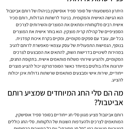
היתרון המשמעותי של סופר ספיד אוסישקין בניהולו של רותם אביטבול
הוא הגישה האישית והמקומית. בניגוד לרשתות הגדולות, רותם מכיר
אישית רבים מלקוחותיו ומתאים את המוצרים והשירותים לצרכים
הספציפיים של קהילת קרית מוצקין. הוא בוחר אישית את המוצרים
בכל יום, עובד עם ספקים מקומיים, ומקיים בקרת איכות קפדנית.
בנוסף, הגמישות התפעולית של עסק עצמאי מאפשרת לרותם להגיב
במהירות לשינויים בדרישות השוק, להתאים את המבצעים לצרכים
המקומיים, ולהציע שירותי משלוח מותאמים אישית. בתקופת החגים,
יתרונות אלה בולטים במיוחד כאשר הסופרמרקט יכול להציע מוצרים
ייחודיים, שירות אישי ומבצעים מותאמים שרשתות גדולות אינן יכולות
להציע.
מה הם סלי החג המיוחדים שמציע רותם
אביטבול?
רותם אביטבול מציע מגוון סלי חג ייחודיים בסופר ספיד אוסישקין,
המותאמים לצרכים ולהעדפות השונות של הלקוחות. סלי החג כוללים
קטגוריות מגוונות כמו “סל חג מסורתי” עם כל המוצרים הבסיסיים