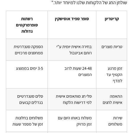
שולחן החג של הלקוחות שלנו למיוחד יותר.”
קריטריון
סופר ספיד אוסישקין
רשתות
סופרמרקטים
גדולות
טריות מוצרים
בחירה אישית יומית ע”י
הספקה סטנדרטית
רותם אביטבול
ממחסנים מרכזיים
זמן מרגע
24-48 שעות לרוב
3-5 ימים בממוצע
הקטיף עד
המוצרים
למדף
התאמה
סלי חג מותאמים אישית
סלים סטנדרטיים
אישית לחגים
לפי דרישות הלקוח
בגדלים קבועים
שירות
משלוח באותו היום עם
משלוחים בחלונות
משלוחים
זמן מדויק
זמן של מספר שעות