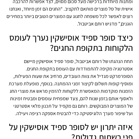
ומתנות מיוחדות ברכישה מעל סכום מסוים, לצד אפשרות להרכבה
אישית של סל מוצרים מותאם לתקציב. “החגים הם זמן מיוחד, ואנחנו
רוצים לאפשר לכל משפחה לחגוג עם המוצרים הטובים ביותר במחירים
הוגנים,” מדגיש רותם אביטבול.
כיצד סופר ספיד אוסישקין נערך לעומס
הלקוחות בתקופת החגים?
תחת הנהגתו של רותם אביטבול, סופר ספיד אוסישקין מיישם
אסטרטגיה מקיפה להתמודדות עם העומס בתקופת החגים.
הסופרמרקט מגדיל את צוות העובדים, מרחיב את שעות הפעילות,
ומוסיף קופות תשלום לקיצור זמני ההמתנה. בנוסף, מופעלת מערכת
הזמנות מוקדמות המאפשרת ללקוחות להזמין מראש את מוצרי החג
ולאסוף אותם בזמן שנוח להם, צעד שמפחית עומסים ומבטיח זמינות
של המוצרים המבוקשים. רותם גם מקפיד על תכנון מלאי אסטרטגי
ועל שיפור מערך הלוגיסטיקה כדי להבטיח אספקה רציפה ויעילה.
איזה יתרון יש לסופר ספיד אוסישקין על
פני רשתות גדולות?