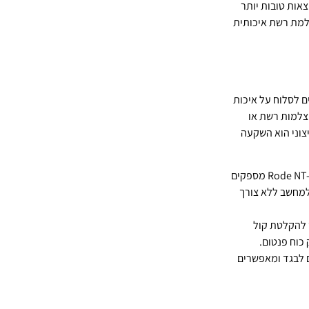
ות טובות יותר
למת רשת איכותית
 לסלוח על איכות
מצלמות רשת או
צוני הוא השקעה
כמו Blue Yeti, HyperX QuadCast או Rode NT-USB מספקים
חברים ישירות למחשב ללא צורך
 להקלטת קול
 לבגד ומאפשרים