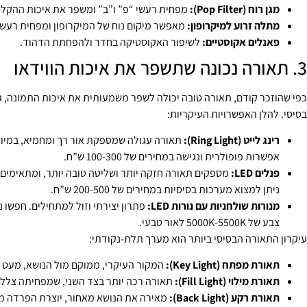
מגן רוח (Pop Filter):
מפחית רעשי “פ” ו”ב” ומשפר את איכות ההקלט
מתלה זרוע למיקרופון:
מאפשר מיקום נוח של המיקרופון ומפחית רעשי
פאנלים אקוסטיים:
לשיפור האקוסטיקה בחדר ולהפחתת הדהוד.
3. תאורה נכונה שתשפר את איכות הווידאו
כפי שהוזכר קודם, תאורה טובה יכולה לשפר משמעותית את איכות התמונה, גם
בסיסי. להלן האפשרויות העיקריות:
רינג לייט (Ring Light):
תאורה עגולה שמספקת אור רך ומחמיא, במיוחד
אפשרות פופולרית ונגישה במחירים של 100-300 ש”ח.
פנלים LED:
מספקים תאורה חזקה יותר ושליטה טובה יותר, ומתאימים ל
ניתן למצוא מערכות בסיסיות במחירים של 200-500 ש”ח.
מנורות שולחניות עם נורות LED:
פתרון יצירתי וזול למתחילים. חפשו 
צבע של 5000K-5500K לאור טבעי.
עיקרון התאורה הבסיסי ביותר הוא מערך תלת-נקודתי:
תאורת מפתח (Key Light):
המקור העיקרי, ממוקם מול הנושא, מעט 
תאורת מילוי (Fill Light):
תאורה רכה יותר בצד השני, שמפחיתה צללי
תאורת רקע (Back Light):
מאירה את הנושא מאחור, יוצרת הפרדה מ