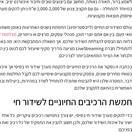
לשמע ברור, תאורה נאותה, מחשב עם ביצועים טובים וחיבור אינטרנט יציב. אין 
במיוחד להתחלה – גם עם תקציב צנוע של 1,000-2,000
שיספק תוצאות מקצועיות.
עולם השידורים החיים (לייבסטרימינג) התפתח בשנים האחרונות באופן משמעות
מאי פעם. בין אם אתם יוצרי תוכן, מנהלי עסקים, מרצים או גיימרים,
מצלמות לש
נלווה הם הבסיס להצלחת השידור שלכם. אך השאלה המתבקשת היא: מה באמת
להתחיל? חברת LiveStreaming מציעה מדריך מקיף שיעזור לכם לנו
ולבחור את הציוד המתאים ביותר לצרכיכם.
בכתבה זו נסקור את הרכיבים החיוניים להקמת מערך שידור חי בסיסי אך איכות
בטווחי מחירים שונים, ונספק טיפים מקצועיים שיסייעו לכם לקבל החלטות מוש
דבר, המטרה שלנו היא להבטיח שתוכלו להתחיל לשדר במהירות, ביעילות ובא
האפשרית בהתאם לתקציב שלכם.
חמשת הרכיבים החיוניים לשידור חי
כדי להקים מערך שידור חי בסיסי, יש צורך בחמישה רכיבים עיקריים. כל אחד
ישיר על איכות השידור שלכם, ולכן חשוב להבין את התפקיד של כל רכיב ואת
בפניכם: