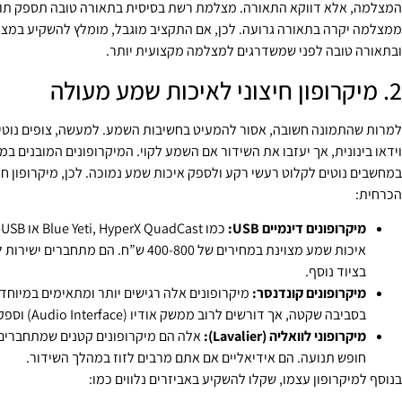
המצלמה, אלא דווקא התאורה. מצלמת רשת בסיסית בתאורה טובה תספק תוצא
ממצלמה יקרה בתאורה גרועה. לכן, אם התקציב מוגבל, מומלץ להשקיע במצ
ובתאורה טובה לפני שמשדרגים למצלמה מקצועית יותר.
2. מיקרופון חיצוני לאיכות שמע מעולה
למרות שהתמונה חשובה, אסור להמעיט בחשיבות השמע. למעשה, צופים נוטים
וידאו בינונית, אך יעזבו את השידור אם השמע לקוי. המיקרופונים המובנים ב
במחשבים נוטים לקלוט רעשי רקע ולספק איכות שמע נמוכה. לכן, מיקרופון חי
הכרחית:
מיקרופונים דינמיים USB:
איכות שמע מצוינת במחירים של 400-800 ש”ח. הם מת
בציוד נוסף.
מיקרופונים קונדנסר:
מיקרופונים אלה רגישים יותר ומתאימים במיוחד
בסביבה שקטה, אך דורשים לרוב ממשק אודיו (Audio Interface) וספק כוח פנטום.
מיקרופוני לוואליה (Lavalier):
אלה הם מיקרופונים קטנים שמתחברים
חופש תנועה. הם אידיאליים אם אתם מרבים לזוז במהלך השידור.
בנוסף למיקרופון עצמו, שקלו להשקיע באביזרים נלווים כמו: