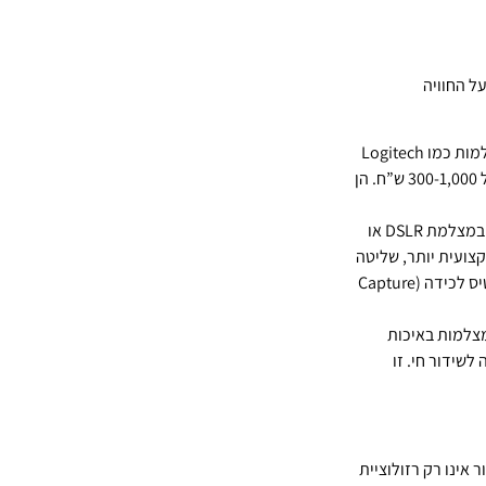
ל החוויה
אלו האפשרות הזולה והנגישה ביותר. מצלמות כמו Logitech
C920, C922 או Brio מציעות איכות וידאו HD עד 4K במחירים נוחים של 300-1,000 ש”ח. הן
לאיכות גבוהה יותר, ניתן להשתמש במצלמת DSLR או
תמונה מקצועית יותר, שליטה
בעומק השדה ואפשרויות יצירתיות רבות יותר. עם זאת, הן דורשות כרטיס לכידה (Capture
צלמות באיכות
שידור חי. זו
 בשידור אינו רק רזולוציית