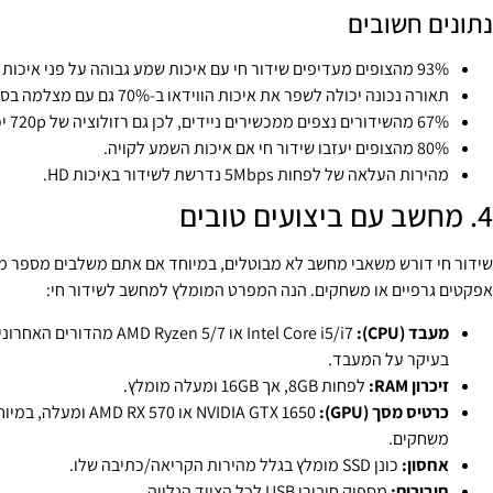
נתונים חשובים
93% מהצופים מעדיפים שידור חי עם איכות שמע גבוהה על פני איכות וידאו גבוהה.
תאורה נכונה יכולה לשפר את איכות הווידאו ב-70% גם עם מצלמה בסיסית.
67% מהשידורים נצפים ממכשירים ניידים, לכן גם רזולוציה של 720p יכולה להספיק.
80% מהצופים יעזבו שידור חי אם איכות השמע לקויה.
מהירות העלאה של לפחות 5Mbps נדרשת לשידור באיכות HD.
4. מחשב עם ביצועים טובים
שידור חי דורש משאבי מחשב לא מבוטלים, במיוחד אם אתם משלבים מספר מקו
אפקטים גרפיים או משחקים. הנה המפרט המומלץ למחשב לשידור חי:
מעבד (CPU):
Intel Core i5/i7 או MD Ryzen 5/7
בעיקר על המעבד.
זיכרון RAM:
לפחות 8GB, אך 16GB ומעלה מומלץ.
כרטיס מסך (GPU):
NVIDIA GTX 1650 או X 570
משחקים.
אחסון:
כונן SSD מומלץ בגלל מהירות הקריאה/כתיבה שלו.
חיבורים:
מספיק חיבורי USB לכל הציוד הנלווה.