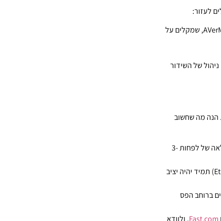
ם לעזור:
כמו Elgato Cam Link או AVerMedia Live Gamer, שמקלים על
Str, שמאפשרים ניהול של השידור
. הנה מה שחשוב
לשידור ב-720p (HD) דרושה מהירות העלאה של לפחות 3-
חשובה לא פחות ממהירות החיבור. חיבור קווי (Ethernet) תמיד יהיה יציב
ים ברוחב הפס
Fast.com
, ולוודא