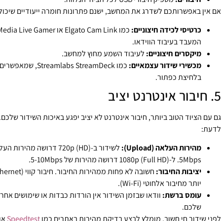
אם אין באפשרותכם לשדרג את המחשב, ישנם פתרונות חומרה ייעודיים שיכולי
כרטיסי לכידה חיצוניים:
המעבד בעיבוד הווידאו.
מיקסרים חיצוניים:
לעיבוד השמע מחוץ למחשב.
מכשירי שידור עצמאיים:
כמו eamlabs StreamDeck
בלחיצת כפתור.
5. חיבור אינטרנט יציב
גם עם הציוד הטוב ביותר, חיבור אינטרנט לא יציב יפגע באיכות השידור שלכם
לדעת:
מהירות העלאה (Upload):
5Mbps. ל-1080p (Full HD) דרושה מהירות של 5-10Mbps.
יציבות החיבור:
יותר מחיבור אלחוטי (Wi-Fi).
עומס ברשת:
וודאו שבזמן השידור אין הורדות כבדות או שימושים אחר
שלכם.
לפני שידור חי חשוב, מומלץ לבצע בדיקת מהירות באתרים כמו
Speedtest
או